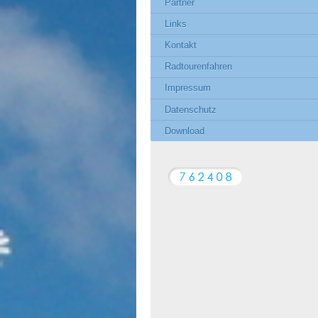
Partner
Links
Kontakt
Radtourenfahren
Impressum
Datenschutz
Download