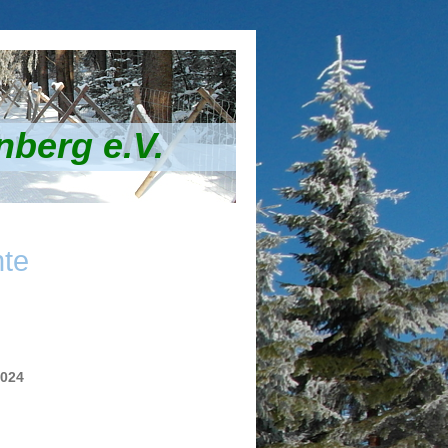
nberg e.V.
nte
2024