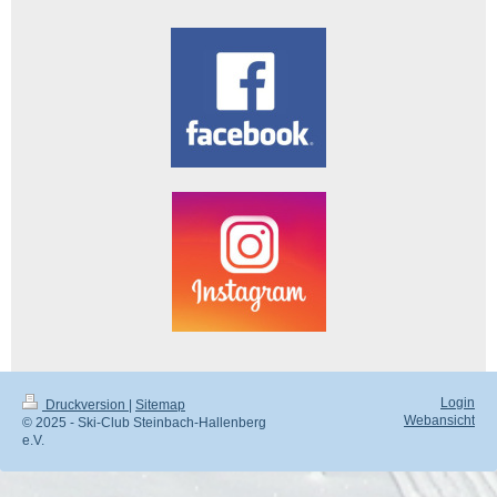
Login
Druckversion
|
Sitemap
Webansicht
© 2025 - Ski-Club Steinbach-Hallenberg
e.V.