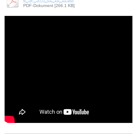
e_SP_STH_01_10_11.pdf
PDF-Dokument [266.1 KB]